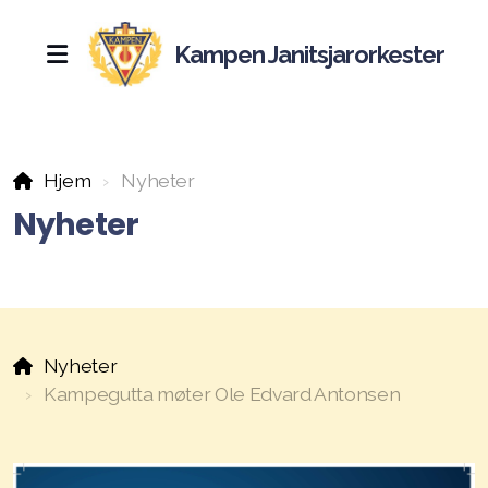
Kampen Janitsjarorkester
Nyheter
Hjem
Nyheter
Historie
Nyheter
Hall of fame
Kampebilen
17.mai
Nyheter
Kjenningsmelodier
Kampegutta møter Ole Edvard Antonsen