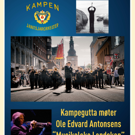
Styret
Spille for deg?
Bli medlem?
Arrangementer og planlegging
Styre og stell