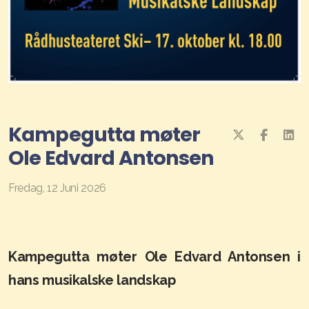
Interne nyheter
Gruppeledere
Gateprogram
For nedlasting
Kampegutta møter
Gamle historier
Ole Edvard Antonsen
Fredag, 12 Juni 2026
Kampegutta møter Ole Edvard Antonsen i
hans musikalske landskap